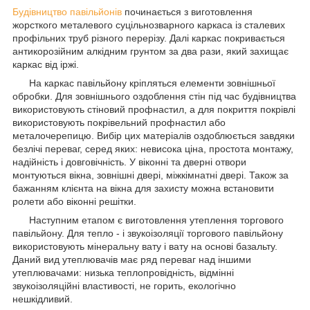
Будівництво павільйонів
починається з виготовлення
жорсткого металевого суцільнозварного каркаса із сталевих
профільних труб різного перерізу. Далі каркас покривається
антикорозійним алкідним грунтом за два рази, який захищає
каркас від іржі.
На каркас павільйону кріпляться елементи зовнішньої
обробки. Для зовнішнього оздоблення стін під час будівництва
використовують стіновий профнастил, а для покриття покрівлі
використовують покрівельний профнастил або
металочерепицю. Вибір цих матеріалів оздоблюється завдяки
безлічі переваг, серед яких: невисока ціна, простота монтажу,
надійність і довговічність. У віконні та дверні отвори
монтуються вікна, зовнішні двері, міжкімнатні двері. Також за
бажанням клієнта на вікна для захисту можна встановити
ролети або віконні решітки.
Наступним етапом є виготовлення утеплення торгового
павільйону. Для тепло - і звукоізоляції торгового павільйону
використовують мінеральну вату і вату на основі базальту.
Даний вид утеплювачів має ряд переваг над іншими
утеплювачами: низька теплопровідність, відмінні
звукоізоляційні властивості, не горить, екологічно
нешкідливий.