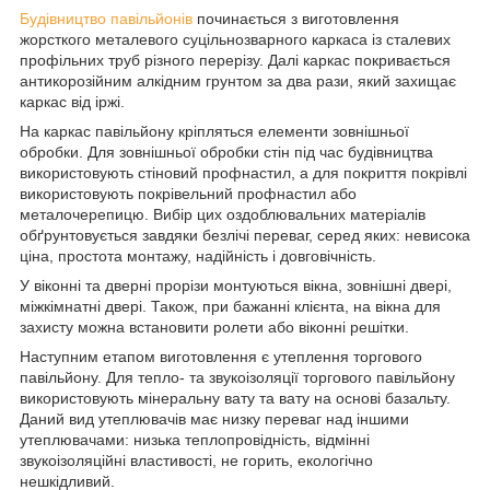
Будівництво павільйонів
починається з виготовлення
жорсткого металевого суцільнозварного каркаса із сталевих
профільних труб різного перерізу. Далі каркас покривається
антикорозійним алкідним грунтом за два рази, який захищає
каркас від іржі.
На каркас павільйону кріпляться елементи зовнішньої
обробки. Для зовнішньої обробки стін під час будівництва
використовують стіновий профнастил, а для покриття покрівлі
використовують покрівельний профнастил або
металочерепицю. Вибір цих оздоблювальних матеріалів
обґрунтовується завдяки безлічі переваг, серед яких: невисока
ціна, простота монтажу, надійність і довговічність.
У віконні та дверні прорізи монтуються вікна, зовнішні двері,
міжкімнатні двері. Також, при бажанні клієнта, на вікна для
захисту можна встановити ролети або віконні решітки.
Наступним етапом виготовлення є утеплення торгового
павільйону. Для тепло- та звукоізоляції торгового павільйону
використовують мінеральну вату та вату на основі базальту.
Даний вид утеплювачів має низку переваг над іншими
утеплювачами: низька теплопровідність, відмінні
звукоізоляційні властивості, не горить, екологічно
нешкідливий.