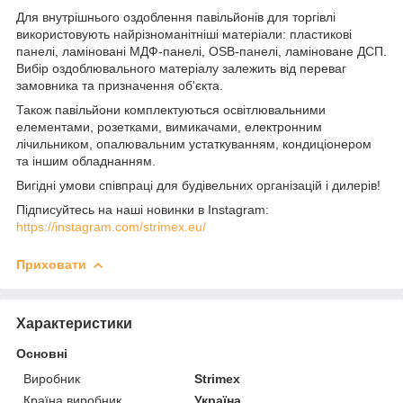
Для внутрішнього оздоблення павільйонів для торгівлі
використовують найрізноманітніші матеріали: пластикові
панелі, ламіновані МДФ-панелі, OSB-панелі, ламіноване ДСП.
Вибір оздоблювального матеріалу залежить від переваг
замовника та призначення об'єкта.
Також павільйони комплектуються освітлювальними
елементами, розетками, вимикачами, електронним
лічильником, опалювальним устаткуванням, кондиціонером
та іншим обладнанням.
Вигідні умови співпраці для будівельних організацій і дилерів!
Підписуйтесь на наші новинки в Instagram:
https://instagram.com/strimex.eu/
Приховати
Характеристики
Основні
Виробник
Strimex
Країна виробник
Україна