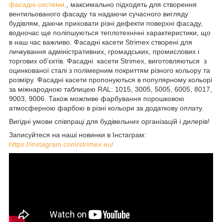
фасадні системи,
, максимально підходять для створення
вентильованого фасаду та надаючи сучасного вигляду
будівлям, даючи приховати різні дефекти поверхні фасаду,
водночас ще поліпшуються теплотехнічні характеристики, що
в наш час важливо. Фасадні касети Strimex створені для
личкування адміністративних, громадських, промислових і
торгових об'єктів. Фасадні касети Strimex, виготовляються з
оцинкованої сталі з полімерним покриттям різного кольору та
розміру. Фасадні касети пропонуються в популярному кольорі
за міжнародною таблицею RAL: 1015, 3005, 5005, 6005, 8017,
9003, 9006. Також можливе фарбування порошковою
атмосферною фарбою в різні кольори за додаткову оплату.
Вигідні умови співпраці для будівельних організацій і дилерів!
Записуйтеся на наші новинки в Інстаграм:
https://instagram.com/strimex.eu/