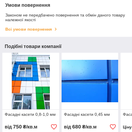
Умови повернення
Законом не передбачено повернення та обмін даного товару
належної якості
Всі умови повернення
Подібні товари компанії
Фасадні касети 0,8-1,0 мм
Фасадні касети 0,45 мм
Фаса
750
680
від
₴/кв.м
від
₴/кв.м
Цін