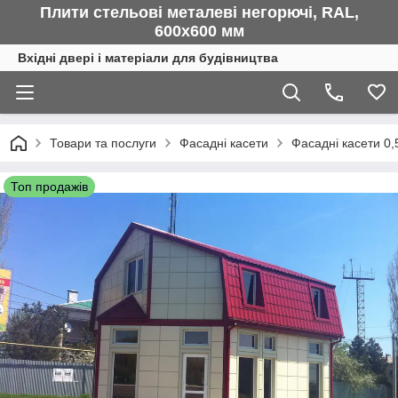
Плити стельові металеві негорючі, RAL,
600х600 мм
Вхідні двері і матеріали для будівництва
Товари та послуги
Фасадні касети
Фасадні касети 0,
Топ продажів