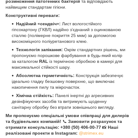
розмноження патогенних бактерій
та відповідають
найвищим стандартам гігієни.
Конструктивні переваги:
Надійний «сендвіч»:
Лист вологостійкого
гіпсокартону (ГКВЛ) надійно з’єднаний з оцинкованою
сталлю (полімерне покриття 25 мкм) за допомогою
високоміцного поліуретанового клею.
Технологія запікання:
Окрім стандартних рішень, ми
пропонуємо порошкове фарбування в будь-який колір
за каталогом
RAL
із термічною обробкою в камері для
максимальної стійкості шару.
Абсолютна герметичність:
Конструкція забезпечує
ідеально гладку безшовну поверхню, що виключає
накопичення пилу та мікрочасток.
Хімічна стійкість:
Панелі інертні до агресивних
дезінфікуючих засобів та витримують щоденну
санітарну обробку без втрати зовнішнього вигляду.
Ми пропонуємо спеціальні умови співпраці для дилерів
та будівельних компаній!
📞
Замовити розрахунок та
отримати консультацію: +380 (50) 406-00-77
📸
Наші
реалізовані проекти в Instagram:
@strimex.eu