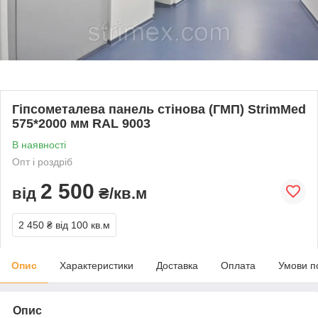
Гіпсометалева панель стінова (ГМП) StrimMed
575*2000 мм RAL 9003
В наявності
Опт і роздріб
2 500
від
₴/кв.м
2 450 ₴
від 100 кв.м
Опис
Характеристики
Доставка
Оплата
Умови п
Опис