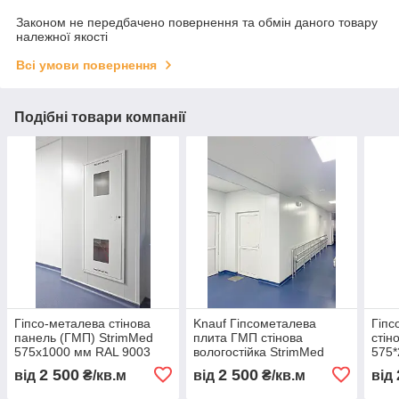
Законом не передбачено повернення та обмін даного товару
належної якості
Всі умови повернення
Подібні товари компанії
Гіпсо-металева стінова
Knauf Гіпсометалева
Гіпс
панель (ГМП) StrimMed
плита ГМП стінова
стін
575х1000 мм RAL 9003
вологостійка StrimMed
575*
575х2000 мм
2 500
2 500
від
₴/кв.м
від
₴/кв.м
від