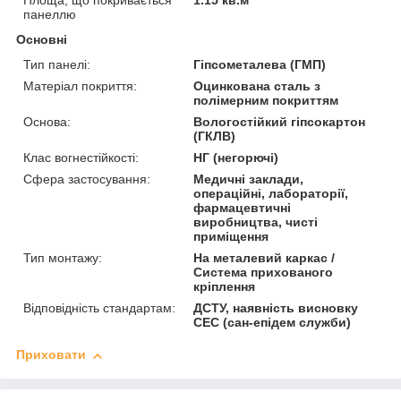
Площа, що покривається
1.15 кв.м
панеллю
Основні
Тип панелі:
Гіпсометалева (ГМП)
Матеріал покриття:
Оцинкована сталь з
полімерним покриттям
Основа:
Вологостійкий гіпсокартон
(ГКЛВ)
Клас вогнестійкості:
НГ (негорючі)
Сфера застосування:
Медичні заклади,
операційні, лабораторії,
фармацевтичні
виробництва, чисті
приміщення
Тип монтажу:
На металевий каркас /
Система прихованого
кріплення
Відповідність стандартам:
ДСТУ, наявність висновку
СЕС (сан-епідем служби)
Приховати