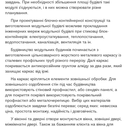
завдань. При необхідності збільшення площі будівлі такі
модулі з'єднуються, і в них можна створювати різне
планування.
При проектуванні блочно-контейнерної конструкції та
виготовлення модульної будівлі можливе прокладання
інженерних мереж модульної будівлі при стиковці блок-
контейнерів: електроустаткування, теплопостачання,
водопостачання, каналізація, вентиляція та ін.
Будівництво модульних будинків починається з
виготовлення цільнозварного жорсткого металевого каркасу із
сталевих профільних труб різного перерізу. Далі каркас
покривається антикорозійним грунтом алкіду за два рази, який
захищає каркас від іржі.
На каркас кріпляться елементи зовнішньої обробки. Для
зовнішнього оздоблення стін під час будівництва
використовують стіновий профнастил, або сендвіч панелі, а
для покриття покрівлі використовують покрівельний
профнастил або металочерепицю. Вибір цих матеріалів
оздоблюється завдяки безлічі переваг, серед яких: невисока
ціна, простота монтажу, надійність і довговічність.
У віконні та дверні отвори монтуються вікна, зовнішні двері,
міжкімнатні двері. Також за бажанням клієнта на вікна для