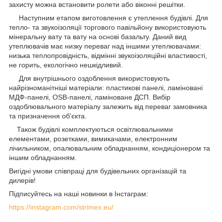
захисту можна встановити ролети або віконні решітки.
Наступним етапом виготовлення є утеплення будівлі. Для
тепло- та звукоізоляції торгового павільйону використовують
мінеральну вату та вату на основі базальту. Даний вид
утеплювачів має низку переваг над іншими утеплювачами:
низька теплопровідність, відмінні звукоізоляційні властивості,
не горить, екологічно нешкідливий.
Для внутрішнього оздоблення використовують
найрізноманітніші матеріали: пластикові панелі, ламіновані
МДФ-панелі, OSB-панелі, ламіноване ДСП. Вибір
оздоблювального матеріалу залежить від переваг замовника
та призначення об'єкта.
Також будівлі комплектуються освітлювальними
елементами, розетками, вимикачами, електронним
лічильником, опалювальним обладнанням, кондиціонером та
іншим обладнанням.
Вигідні умови співпраці для будівельних організацій та
дилерів!
Підписуйтесь на наші новинки в Інстаграм:
https://instagram.com/strimex.eu/