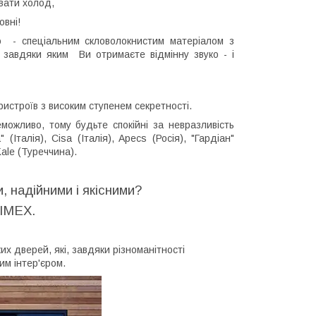
вати холод,
овні!
ою
- спеціальним скловолокнистим матеріалом з
 завдяки яким
Ви отримаєте відмінну звуко - і
истроїв з високим ступенем секретності.
можливо, тому будьте спокійні за невразливість
Італія), Cisa (Італія), Apecs (Росія), "Гардіан"
Kale (Туреччина).
, надійними і якісними?
IMEX
.
ких дверей, які, завдяки різноманітності
им інтер'єром.