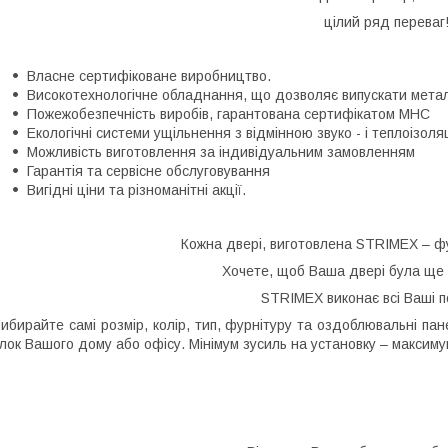
цілий ряд переваг
Власне сертифіковане виробництво.
Високотехнологічне обладнання, що дозволяє випускати метал
Пожежобезпечність виробів, гарантована
сертифікатом МНС
Екологічні системи ущільнення з відмінною звуко - і теплоізоля
Можливість виготовлення за індивідуальним замовленням
Гарантія та сервісне обслуговування
Вигідні ціни та різноманітні акції.
Кожна двері, виготовлена
STRIMEX
– фу
Хочете, щоб Ваша двері була ще
STRIMEX
виконає всі Ваші 
ибирайте самі розмір, колір, тип, фурнітуру та оздоблювальні па
лок Вашого дому або офісу. Мінімум зусиль на установку – максиму