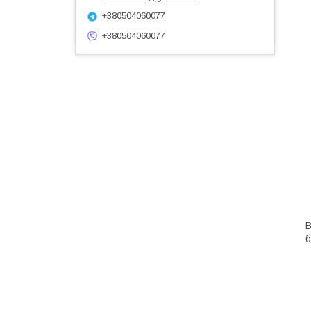
+380504060077
+380504060077
В
б