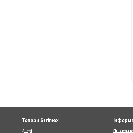
Товари Strimex
Інформа
Двері
Про компа