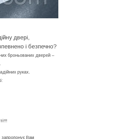
ійну двері,
впевнено і безпечно?
аних броньованих дверей –
.
адійних руках.
і:
і!!!
й запропонує Вам