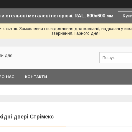
и стельові металеві негорючі, RAL, 600х600 мм
Куп
лієнтів. Замовлення і повідомлення для компанії, надіслані у вихід
звернення. Гарного дня!
али для
РО НАС
КОНТАКТИ
хідні двері Стрімекс