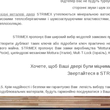
Відтепер Вас не будуть турбу
сторонні звуки і шум зз
хідні металеві двері
STRIMEX
утеплюються мінеральною ват
исокими теплозберігаючими і шумозаглушуючими властивостями,
еплоізоляцію.
STRIMEX
пропонує Вам широкий вибір моделей замкових пр
творити дублікат таких ключів або підробити ключ практично не
вого майна.
STRIMEX
пропонує Вам замки виробництва "Mottura" (
Росія), циліндрові механізми Mottura (Італія), Mult-T-Lock (Ізраїль), 
Хочете, щоб Ваші двері були міцними
Звертайтеся в
STR
.
S
. Крім надійності і безпеки ми гарантуємо Вам
легкість вибору та
здоблювальних матеріалів, будуть гармонійно поєднуватися з Ваш