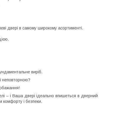
!
еві двері в самому широкому асортименті.
цією.
ндаментальне виріб.
 і неповторною?
побажання!
нелі – і Ваша двері ідеально впишеться в дверний
м комфорту і безпеки.